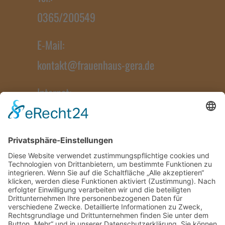
0365/200549
E-Mail:
kontakt@frauenhaus-gera.de
Internet:
www.frauenhaus-gera.de
Impressum
Datenschutz