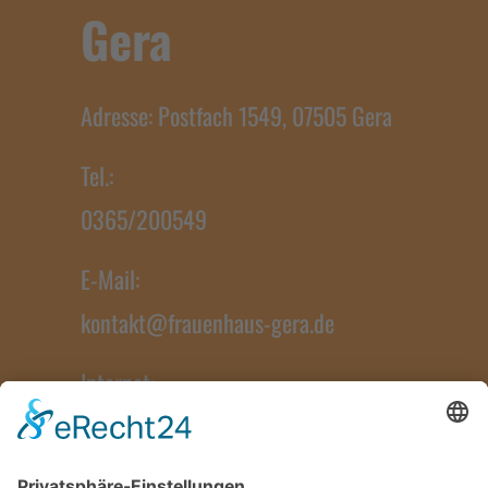
Gera
Adresse: Postfach 1549, 07505 Gera
Tel.:
0365/200549
E-Mail:
kontakt@frauenhaus-gera.de
Internet:
www.frauenhaus-gera.de