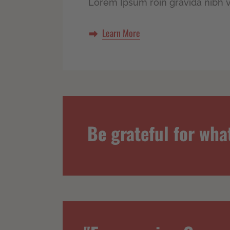
Lorem Ipsum roin gravida nibh ve
Learn More
Be grateful for wha