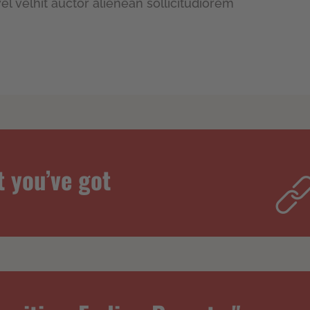
l velhit auctor alienean sollicitudiorem
t you’ve got