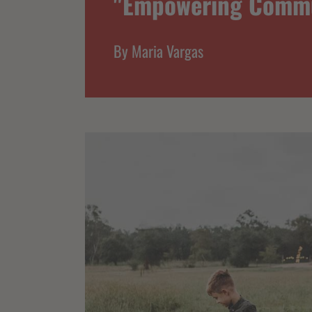
"Empowering Commun
By
Maria Vargas