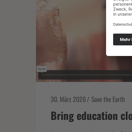
30. März 2020
Save the Earth
Bring education cl