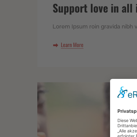
Support love in all 
Lorem Ipsum roin gravida nibh ve
Learn More