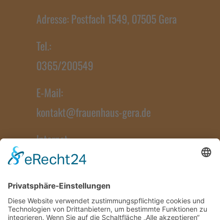
Adresse: Postfach 1549, 07505 Gera
Tel.:
0365/200549
E-Mail:
kontakt@frauenhaus-gera.de
Internet:
www.frauenhaus-gera.de