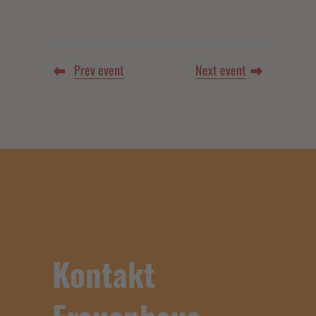
Prev event
Next event
Kontakt