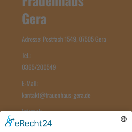
Frauenhaus
Gera
Adresse: Postfach 1549, 07505 Gera
Tel.:
0365/200549
E-Mail:
kontakt@frauenhaus-gera.de
Internet:
www.frauenhaus-gera.de