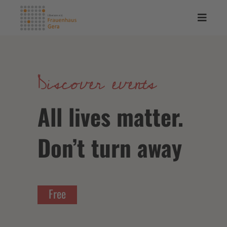
Discover events
All lives matter.
Don’t turn away
Free